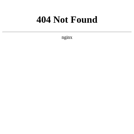
网站地图
搜索
首页
简介
简介
专家委员会
宗旨
办事处设立
动态
政策法规
行业标准
病媒科普
病媒生物监测标准
人才
企业评定
当前位置：
首页
>
企业评定
>
黑龙江病媒生物预防控制中心有害生物防制服务资格等级