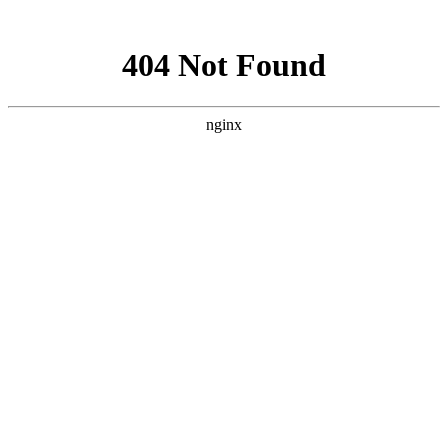
网站地图
搜索
首页
简介
简介
专家委员会
宗旨
办事处设立
动态
政策法规
行业标准
病媒科普
病媒生物监测标准
人才
企业评定
当前位置：
首页
>
病媒科普
>
创卫科普