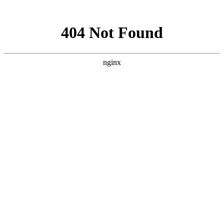
网站地图
搜索
首页
简介
简介
专家委员会
宗旨
办事处设立
动态
政策法规
行业标准
病媒科普
病媒生物监测标准
人才
企业评定
当前位置：
首页
>
病媒科普
>
蟑螂